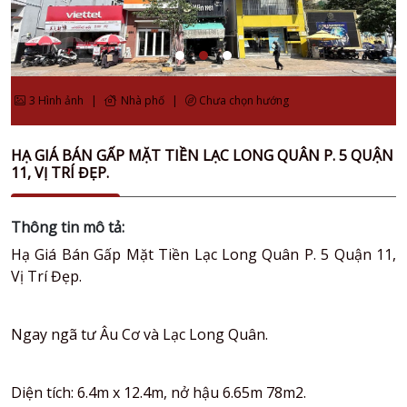
3 Hình ảnh
|
Nhà phố
|
Chưa chọn hướng
HẠ GIÁ BÁN GẤP MẶT TIỀN LẠC LONG QUÂN P. 5 QUẬN
11, VỊ TRÍ ĐẸP.
Thông tin mô tả:
Hạ Giá Bán Gấp Mặt Tiền Lạc Long Quân P. 5 Quận 11,
Vị Trí Đẹp.
Ngay ngã tư Âu Cơ và Lạc Long Quân.
Diện tích: 6.4m x 12.4m, nở hậu 6.65m 78m2.