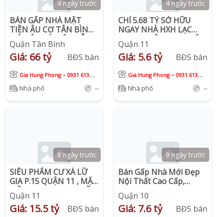
4 ngày trước
4 ngày trước
BÁN GẤP NHÀ MẶT
CHỈ 5.68 TỶ SỞ HỮU
TIỀN ÂU CƠ TÂN BÌNH ,
NGAY NHÀ HXH LẠC
NỞ HẬU TÀI LỘC, SẴN
LONG QUÂN, P.3, QUẬN
Quận Tân Bình
Quận 11
DÒNG TIỀN PNJ
11
Giá: 66 tỷ
Giá: 5.6 tỷ
130TR/THÁNG
BĐS bán
BĐS bán
-
-
Gia Hung Phong
0931 613
Gia Hung Phong
0931 613
913
913
Nhà phố
--
Nhà phố
--
8 ngày trước
9 ngày trước
SIÊU PHẨM CƯ XÁ LỮ
Bán Gấp Nhà Mới Đẹp
GIA P.15 QUẬN 11 , MẶT
Nội Thất Cao Cấp,
TIỀN KINH DOANH SẦM
Trung Tâm Quận 10,
Quận 11
Quận 10
UẤT, NGAY ĐH BÁCH
Chỉ 7,6 Tỷ
Giá: 15.5 tỷ
Giá: 7.6 tỷ
KHOA
BĐS bán
BĐS bán