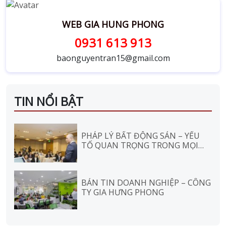
WEB GIA HUNG PHONG
0931 613 913
baonguyentran15@gmail.com
TIN NỔI BẬT
PHÁP LÝ BẤT ĐỘNG SẢN – YẾU
TỐ QUAN TRỌNG TRONG MỌI
GIAO DỊCH
BẢN TIN DOANH NGHIỆP – CÔNG
TY GIA HƯNG PHONG