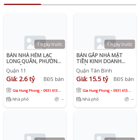
1 ngày trước
1 ngày trước
BÁN NHÀ HẺM LẠC
BÁN GẤP NHÀ MẶT
LONG QUÂN, PHƯỜNG
TIỀN KINH DOANH
5, QUẬN 11
ĐƯỜNG BA GIA , NGAY
Quận 11
Quận Tân Bình
CHỢ VẢI TÂN BÌNH
Giá: 2.6 tỷ
Giá: 15.5 tỷ
BĐS bán
BĐS bán
-
-
Gia Hung Phong
0931 613
Gia Hung Phong
0931 613
913
913
Nhà phố
--
Nhà phố
--