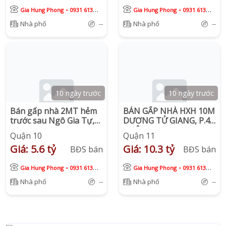
-
-
Gia Hung Phong
0931 613
Gia Hung Phong
0931 613
913
913
Nhà phố
--
Nhà phố
--
10 ngày trước
10 ngày trước
Bán gấp nhà 2MT hẻm
BÁN GẤP NHÀ HXH 10M
trước sau Ngô Gia Tự,
DƯƠNG TỬ GIANG, P.4,
Phường 9, Quận 10.
QUẬN 11
Quận 10
Quận 11
Giá: 5.6 tỷ
Giá: 10.3 tỷ
BĐS bán
BĐS bán
-
-
Gia Hung Phong
0931 613
Gia Hung Phong
0931 613
913
913
Nhà phố
--
Nhà phố
--