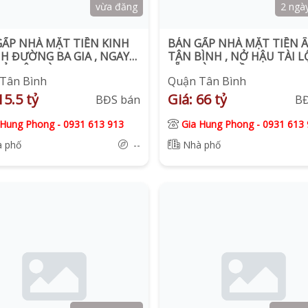
vừa đăng
2 ngà
GẤP NHÀ MẶT TIỀN KINH
BÁN GẤP NHÀ MẶT TIỀN 
H ĐƯỜNG BA GIA , NGAY
TÂN BÌNH , NỞ HẬU TÀI L
ẢI TÂN BÌNH
SẴN DÒNG TIỀN PNJ
Tân Bình
Quận Tân Bình
130TR/THÁNG
15.5 tỷ
Giá: 66 tỷ
BĐS bán
B
 Hung Phong
-
0931 613 913
Gia Hung Phong
-
0931 613 
 phố
--
Nhà phố