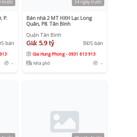
y trước
24 ngày trước
 P.
Bán nhà 2 MT HXH Lạc Long
Quân, P8. Tân Bình
Quận Tân Bình
Giá: 5.9 tỷ
ĐS bán
BĐS bán
913
Gia Hung Phong
-
0931 613 913
--
Nhà phố
--