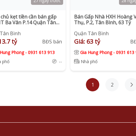
27 ngày trước
28 ngà
chủ kẹt tiền cần bán gấp
Bán Gấp Nhà HXH Hoàng 
T Ba Vân P.14 Quận Tân
Thụ, P.2, Tân Bình, 63 Tỷ
Tân Bình
Quận Tân Bình
13.7 tỷ
Giá: 63 tỷ
BĐS bán
B
 Hung Phong
-
0931 613 913
Gia Hung Phong
-
0931 613 
 phố
--
Nhà phố
1
2