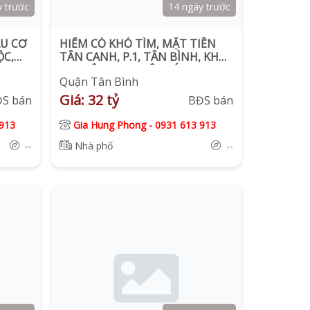
y trước
14 ngày trước
ÂU CƠ
HIẾM CÓ KHÓ TÌM, MẶT TIỀN
ỘC,
TÂN CANH, P.1, TÂN BÌNH, KHU
VIP BIỆT THỰ, DIỆN TÍCH
Quận Tân Bình
KHUÔN VIÊN KHỦNG
Giá: 32 tỷ
ĐS bán
BĐS bán
913
Gia Hung Phong
-
0931 613 913
--
Nhà phố
--