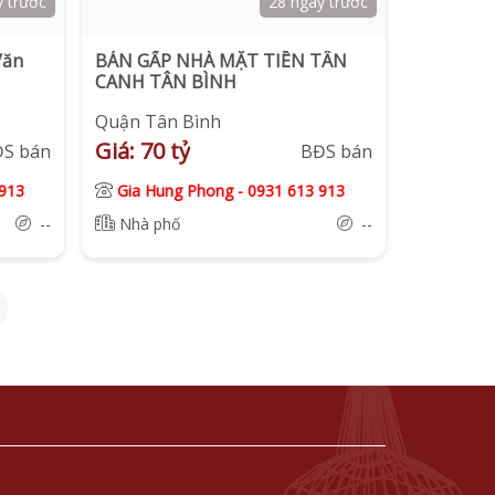
y trước
28 ngày trước
Văn
BÁN GẤP NHÀ MẶT TIỀN TÂN
CANH TÂN BÌNH
Quận Tân Bình
Giá: 70 tỷ
ĐS bán
BĐS bán
913
Gia Hung Phong
-
0931 613 913
--
Nhà phố
--