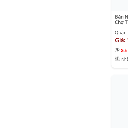
Bán N
Chợ T
Tân B
Quận 
Giá: 
Gia
Nhà