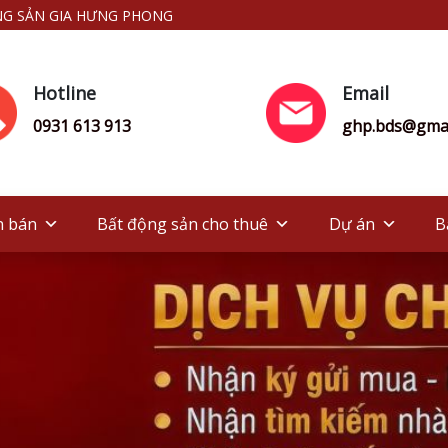
NG SẢN GIA HƯNG PHONG
Hotline
Email
0931 613 913
ghp.bds@gmai
n bán
Bất động sản cho thuê
Dự án
B