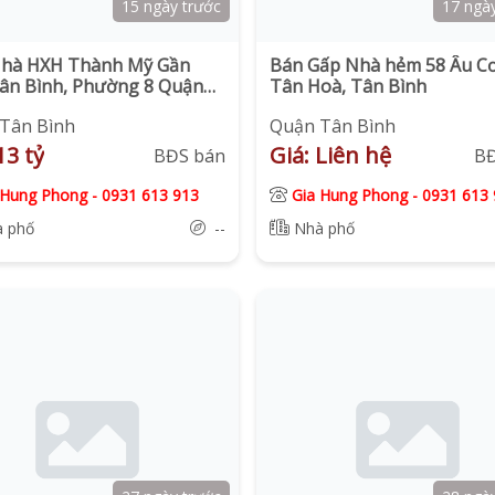
15 ngày trước
17 ngà
hà HXH Thành Mỹ Gần
Bán Gấp Nhà hẻm 58 Âu Cơ,
ân Bình, Phường 8 Quận
Tân Hoà, Tân Bình
ình.
Tân Bình
Quận Tân Bình
13 tỷ
Giá: Liên hệ
BĐS bán
B
 Hung Phong
-
0931 613 913
Gia Hung Phong
-
0931 613 
 phố
--
Nhà phố