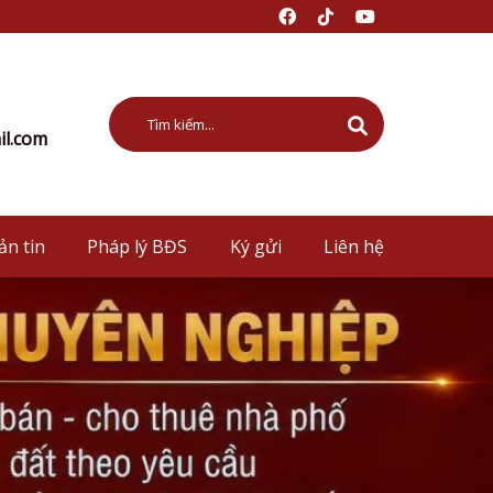
l.com
ản tin
Pháp lý BĐS
Ký gửi
Liên hệ