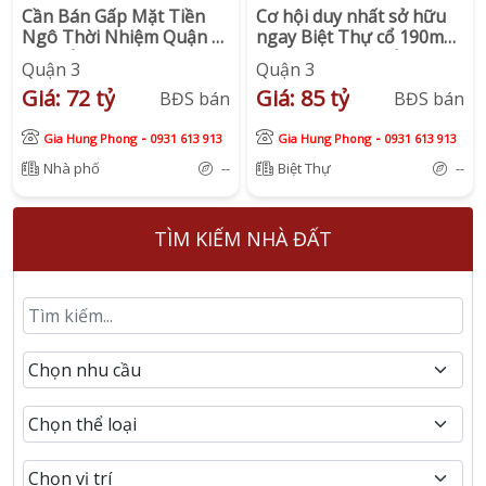
Cần Bán Gấp Mặt Tiền
Cơ hội duy nhất sở hữu
Ngô Thời Nhiệm Quận 3
ngay Biệt Thự cổ 190m2
Giá Tốt Khu Vực, Ngang
ngay góc 3 mặt tiền Nam
Quận 3
Quận 3
Khủng 9.43m2
Kỳ Khởi Nghĩa, P7, Quận
Giá: 72 tỷ
Giá: 85 tỷ
BĐS bán
3
BĐS bán
-
-
Gia Hung Phong
0931 613 913
Gia Hung Phong
0931 613 913
Nhà phố
--
Biệt Thự
--
TÌM KIẾM NHÀ ĐẤT