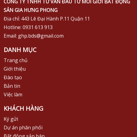
CÔNG TY TNHH TƯ VẤN ĐẦU TƯ MÔI GIỚI BẤT ĐỘNG
SẢN GIA HƯNG PHONG
Địa chỉ: 443 Lê Đại Hành P.11 Quận 11
Hotline: 0931 613 913
Email: ghp.bds@gmail.com
DANH MỤC
Trang chủ
Giới thiệu
Đào tạo
Bản tin
Việc làm
KHÁCH HÀNG
Ký gửi
Dự án phân phối
Bất động sản bán