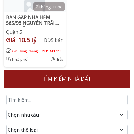
2 tháng trước
BÁN GẤP NHÀ HẺM
565/96 NGUYỄN TRÃI,
P.7, QUẬN 5
Quận 5
Giá: 10.5 tỷ
BĐS bán
-
Gia Hung Phong
0931 613 913
Nhà phố
Bắc
TÌM KIẾM NHÀ ĐẤT