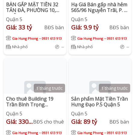
BÁN GẤP MẶT TIỀN 32
Hạ Giá Bán gấp nhà hẻm
TẢN ĐÀ, PHƯỜNG 10,
565/96 Nguyễn Trãi, P. 7,
QUẬN 5
Quận 5.
Quận 5
Quận 5
Giá: 33 tỷ
Giá: 9.9 tỷ
BĐS bán
BĐS bán
-
-
Gia Hung Phong
0931 613 913
Gia Hung Phong
0931 613 913
Nhà phố
--
Nhà phố
--
1 tháng trước
1 tháng trước
Cho thuê Building 19
Sản phẩm Mặt Tiền Trần
Trần Bình Trọng
Hưng Đạo P.5 Quận 5
Phường 1 Quận 5.
Quận 5
Quận 5
Giá: 330
Giá: 89 tỷ
BĐS cho thuê
BĐS bán
triệu
-
-
Gia Hung Phong
0931 613 913
Gia Hung Phong
0931 613 913