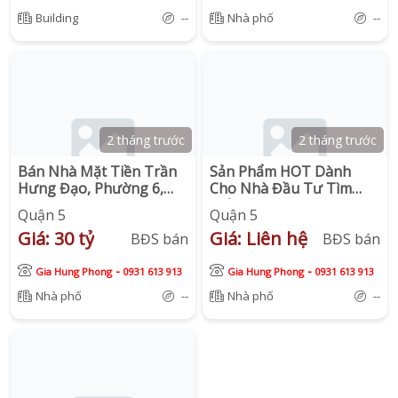
Building
--
Nhà phố
--
2 tháng trước
2 tháng trước
Bán Nhà Mặt Tiền Trần
Sản Phẩm HOT Dành
Hưng Đạo, Phường 6,
Cho Nhà Đầu Tư Tìm
Quận 5.
Kiếm Vị Trí Trung Tâm
Quận 5
Quận 5
Quận 5
Giá: 30 tỷ
Giá: Liên hệ
BĐS bán
BĐS bán
-
-
Gia Hung Phong
0931 613 913
Gia Hung Phong
0931 613 913
Nhà phố
--
Nhà phố
--