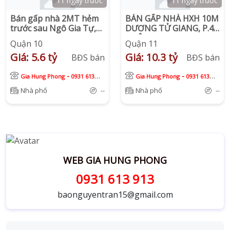
11 ngày trước
11 ngày trước
Bán gấp nhà 2MT hẻm
BÁN GẤP NHÀ HXH 10M
trước sau Ngô Gia Tự,
DƯƠNG TỬ GIANG, P.4,
Phường 9, Quận 10.
QUẬN 11
Quận 10
Quận 11
Giá: 5.6 tỷ
Giá: 10.3 tỷ
BĐS bán
BĐS bán
-
-
Gia Hung Phong
0931 613
Gia Hung Phong
0931 613
913
913
Nhà phố
--
Nhà phố
--
WEB GIA HUNG PHONG
0931 613 913
baonguyentran15@gmail.com