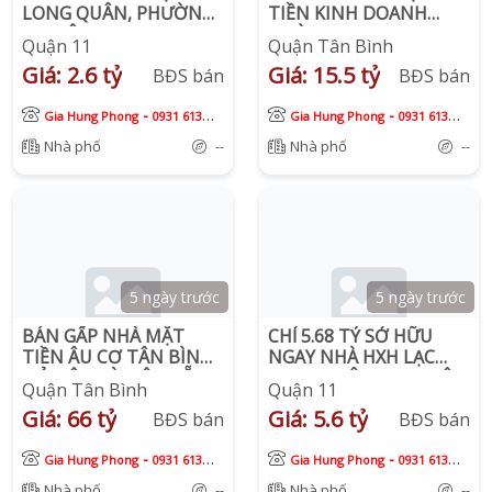
LONG QUÂN, PHƯỜNG
TIỀN KINH DOANH
5, QUẬN 11
ĐƯỜNG BA GIA , NGAY
Quận 11
Quận Tân Bình
CHỢ VẢI TÂN BÌNH
Giá: 2.6 tỷ
Giá: 15.5 tỷ
BĐS bán
BĐS bán
-
-
Gia Hung Phong
0931 613
Gia Hung Phong
0931 613
913
913
Nhà phố
--
Nhà phố
--
5 ngày trước
5 ngày trước
BÁN GẤP NHÀ MẶT
CHỈ 5.68 TỶ SỞ HỮU
TIỀN ÂU CƠ TÂN BÌNH ,
NGAY NHÀ HXH LẠC
NỞ HẬU TÀI LỘC, SẴN
LONG QUÂN, P.3, QUẬN
Quận Tân Bình
Quận 11
DÒNG TIỀN PNJ
11
Giá: 66 tỷ
Giá: 5.6 tỷ
130TR/THÁNG
BĐS bán
BĐS bán
-
-
Gia Hung Phong
0931 613
Gia Hung Phong
0931 613
913
913
Nhà phố
--
Nhà phố
--