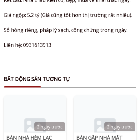
Kết cấu: Nhà 2 lầu kiên cố, đẹp, mua về khai thác ngay.
Giá ngộp: 5.2 tỷ (Giá cũng tốt hơn thị trường rất nhiều).
Sổ hồng riêng, pháp lý sạch, công chứng trong ngày.
Liên hệ: 0931613913
BẤT ĐỘNG SẢN TƯƠNG TỰ
2 ngày trước
2 ngày trước
BÁN NHÀ HẺM LẠC
BÁN GẤP NHÀ MẶT