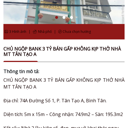
3 Hình ảnh
|
Nhà phố
|
Chưa chọn hướng
CHỦ NGỘP BANK 3 TỶ BÁN GẤP KHÔNG KỊP THỞ NHÀ
MT TÂN TẠO A
Thông tin mô tả:
CHỦ NGỘP BANK 3 TỶ BÁN GẤP KHÔNG KỊP THỞ NHÀ
MT TÂN TẠO A
Địa chỉ: 74A Đường Số 1, P. Tân Tạo A, Bình Tân.
Diện tích: 5m x 15m – Công nhận: 74.9m2 – Sàn: 195.3m2