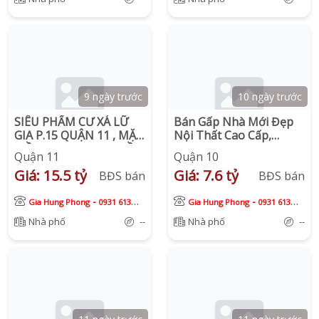
9 ngày trước
10 ngày trước
SIÊU PHẨM CƯ XÁ LỮ
Bán Gấp Nhà Mới Đẹp
GIA P.15 QUẬN 11 , MẶT
Nội Thất Cao Cấp,
TIỀN KINH DOANH SẦM
Trung Tâm Quận 10,
Quận 11
Quận 10
UẤT, NGAY ĐH BÁCH
Chỉ 7,6 Tỷ
Giá: 15.5 tỷ
Giá: 7.6 tỷ
KHOA
BĐS bán
BĐS bán
-
-
Gia Hung Phong
0931 613
Gia Hung Phong
0931 613
913
913
Nhà phố
--
Nhà phố
--