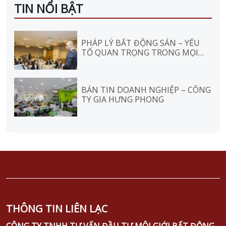
TIN NỔI BẬT
PHÁP LÝ BẤT ĐỘNG SẢN – YẾU
TỐ QUAN TRỌNG TRONG MỌI
GIAO DỊCH
BẢN TIN DOANH NGHIỆP – CÔNG
TY GIA HƯNG PHONG
THÔNG TIN LIÊN LẠC
CÔNG TY TNHH TƯ VẤN ĐẦU TƯ MÔI GIỚI BẤT ĐỘNG