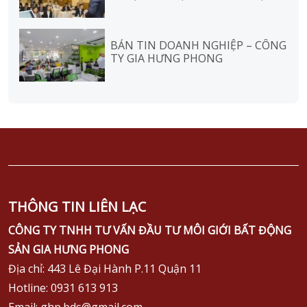
GIAO DỊCH
BẢN TIN DOANH NGHIỆP – CÔNG
TY GIA HƯNG PHONG
THÔNG TIN LIÊN LẠC
CÔNG TY TNHH TƯ VẤN ĐẦU TƯ MÔI GIỚI BẤT ĐỘNG
SẢN GIA HƯNG PHONG
Địa chỉ: 443 Lê Đại Hành P.11 Quận 11
Hotline: 0931 613 913
Email: ghp.bds@gmail.com