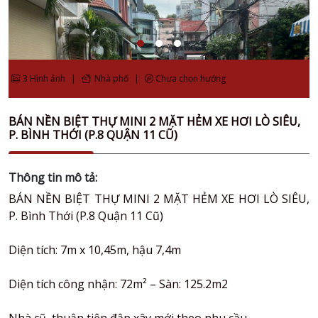
3 Hình ảnh
|
Nhà phố
|
Chưa chọn hướng
BÁN NỀN BIỆT THỰ MINI 2 MẶT HẺM XE HƠI LÒ SIÊU,
P. BÌNH THỚI (P.8 QUẬN 11 CŨ)
Thông tin mô tả:
BÁN NỀN BIỆT THỰ MINI 2 MẶT HẺM XE HƠI LÒ SIÊU,
P. Bình Thới (P.8 Quận 11 Cũ)
Diện tích: 7m x 10,45m, hậu 7,4m
Diện tích công nhận: 72m² – Sàn: 125.2m2