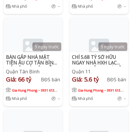
913
913
Nhà phố
--
Nhà phố
--
5 ngày trước
5 ngày trước
BÁN GẤP NHÀ MẶT
CHỈ 5.68 TỶ SỞ HỮU
TIỀN ÂU CƠ TÂN BÌNH ,
NGAY NHÀ HXH LẠC
NỞ HẬU TÀI LỘC, SẴN
LONG QUÂN, P.3, QUẬN
Quận Tân Bình
Quận 11
DÒNG TIỀN PNJ
11
Giá: 66 tỷ
Giá: 5.6 tỷ
130TR/THÁNG
BĐS bán
BĐS bán
-
-
Gia Hung Phong
0931 613
Gia Hung Phong
0931 613
913
913
Nhà phố
--
Nhà phố
--