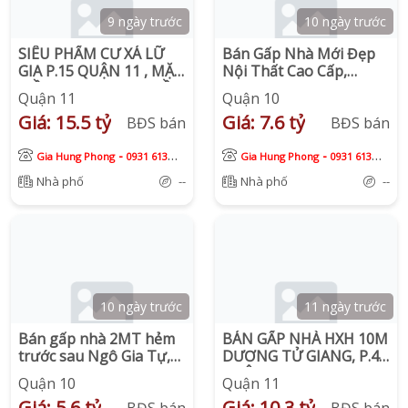
9 ngày trước
10 ngày trước
SIÊU PHẨM CƯ XÁ LỮ
Bán Gấp Nhà Mới Đẹp
GIA P.15 QUẬN 11 , MẶT
Nội Thất Cao Cấp,
TIỀN KINH DOANH SẦM
Trung Tâm Quận 10,
Quận 11
Quận 10
UẤT, NGAY ĐH BÁCH
Chỉ 7,6 Tỷ
Giá: 15.5 tỷ
Giá: 7.6 tỷ
KHOA
BĐS bán
BĐS bán
-
-
Gia Hung Phong
0931 613
Gia Hung Phong
0931 613
913
913
Nhà phố
--
Nhà phố
--
10 ngày trước
11 ngày trước
Bán gấp nhà 2MT hẻm
BÁN GẤP NHÀ HXH 10M
trước sau Ngô Gia Tự,
DƯƠNG TỬ GIANG, P.4,
Phường 9, Quận 10.
QUẬN 11
Quận 10
Quận 11
Giá: 5.6 tỷ
Giá: 10.3 tỷ