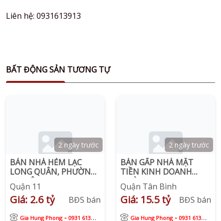
Liên hệ: 0931613913
BẤT ĐỘNG SẢN TƯƠNG TỰ
2 ngày trước
2 ngày trước
BÁN NHÀ HẺM LẠC
BÁN GẤP NHÀ MẶT
LONG QUÂN, PHƯỜNG
TIỀN KINH DOANH
5, QUẬN 11
ĐƯỜNG BA GIA , NGAY
Quận 11
Quận Tân Bình
CHỢ VẢI TÂN BÌNH
Giá: 2.6 tỷ
Giá: 15.5 tỷ
BĐS bán
BĐS bán
-
-
Gia Hung Phong
0931 613
Gia Hung Phong
0931 613