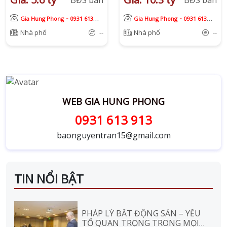
BĐS bán
BĐS bán
-
-
Gia Hung Phong
0931 613
Gia Hung Phong
0931 613
913
913
Nhà phố
--
Nhà phố
--
WEB GIA HUNG PHONG
0931 613 913
baonguyentran15@gmail.com
TIN NỔI BẬT
PHÁP LÝ BẤT ĐỘNG SẢN – YẾU
TỐ QUAN TRỌNG TRONG MỌI