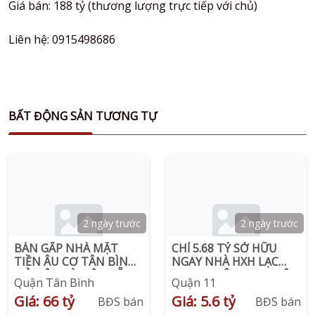
Giá bán: 188 tỷ (thương lượng trực tiếp với chủ)
Liên hệ: 0915498686
BẤT ĐỘNG SẢN TƯƠNG TỰ
2 ngày trước
2 ngày trước
BÁN GẤP NHÀ MẶT
CHỈ 5.68 TỶ SỞ HỮU
TIỀN ÂU CƠ TÂN BÌNH ,
NGAY NHÀ HXH LẠC
NỞ HẬU TÀI LỘC, SẴN
LONG QUÂN, P.3, QUẬN
Quận Tân Bình
Quận 11
DÒNG TIỀN PNJ
11
Giá: 66 tỷ
Giá: 5.6 tỷ
130TR/THÁNG
BĐS bán
BĐS bán