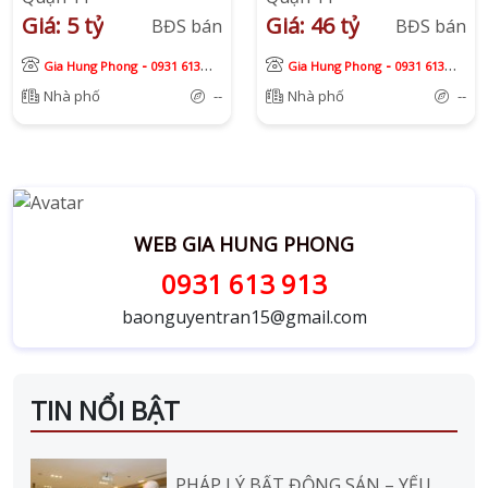
Giá: 5 tỷ
Giá: 46 tỷ
BĐS bán
BĐS bán
-
-
Gia Hung Phong
0931 613
Gia Hung Phong
0931 613
913
913
Nhà phố
--
Nhà phố
--
WEB GIA HUNG PHONG
0931 613 913
baonguyentran15@gmail.com
TIN NỔI BẬT
PHÁP LÝ BẤT ĐỘNG SẢN – YẾU