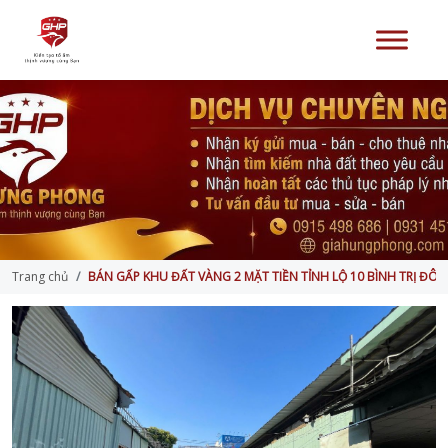
Trang chủ
BÁN GẤP KHU ĐẤT VÀNG 2 MẶT TIỀN TỈNH LỘ 10 BÌNH TRỊ ĐÔN