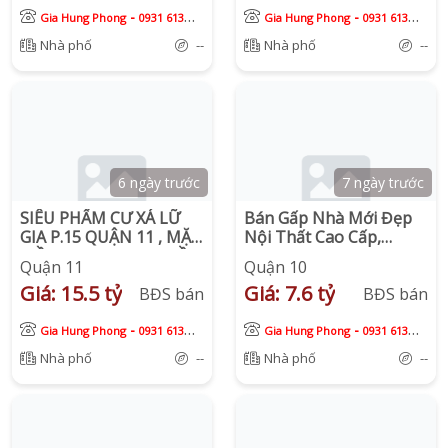
-
-
Gia Hung Phong
0931 613
Gia Hung Phong
0931 613
913
913
Nhà phố
--
Nhà phố
--
6 ngày trước
7 ngày trước
SIÊU PHẨM CƯ XÁ LỮ
Bán Gấp Nhà Mới Đẹp
GIA P.15 QUẬN 11 , MẶT
Nội Thất Cao Cấp,
TIỀN KINH DOANH SẦM
Trung Tâm Quận 10,
Quận 11
Quận 10
UẤT, NGAY ĐH BÁCH
Chỉ 7,6 Tỷ
Giá: 15.5 tỷ
Giá: 7.6 tỷ
KHOA
BĐS bán
BĐS bán
-
-
Gia Hung Phong
0931 613
Gia Hung Phong
0931 613
913
913
Nhà phố
--
Nhà phố
--