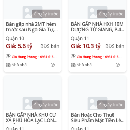
8 ngày trước
8 ngày trước
Bán gấp nhà 2MT hẻm
BÁN GẤP NHÀ HXH 10M
trước sau Ngô Gia Tự,
DƯƠNG TỬ GIANG, P.4,
Phường 9, Quận 10.
QUẬN 11
Quận 10
Quận 11
Giá: 5.6 tỷ
Giá: 10.3 tỷ
BĐS bán
BĐS bán
-
-
Gia Hung Phong
0931 613
Gia Hung Phong
0931 613
913
913
Nhà phố
--
Nhà phố
--
9 ngày trước
9 ngày trước
BÁN GẤP NHÀ KHU CƯ
Bán Hoặc Cho Thuê
XÁ PHÚ HÒA LẠC LONG
Siêu Phẩm Mặt Tiền Lê
QUÂN, P.5 QUẬN 11
Đại Hành P.13 Quận 11
Quận 11
Quận 11