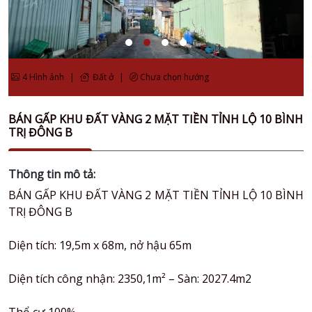
4 Hình ảnh
|
Đất ở
|
Chưa chọn hướng
BÁN GẤP KHU ĐẤT VÀNG 2 MẶT TIỀN TỈNH LỘ 10 BÌNH
TRỊ ĐÔNG B
Thông tin mô tả:
BÁN GẤP KHU ĐẤT VÀNG 2 MẶT TIỀN TỈNH LỘ 10 BÌNH
TRỊ ĐÔNG B
Diện tích: 19,5m x 68m, nở hậu 65m
Diện tích công nhận: 2350,1m² – Sàn: 2027.4m2